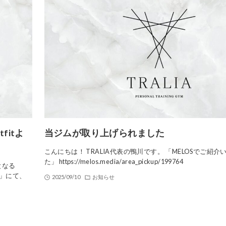
itよ
当ジムが取り上げられました
こんにちは！ TRALIA代表の鴨川です。 「MELOSでご紹
た」 https://melos.media/area_pickup/199764
となる
t」にて、
2025/09/10
お知らせ